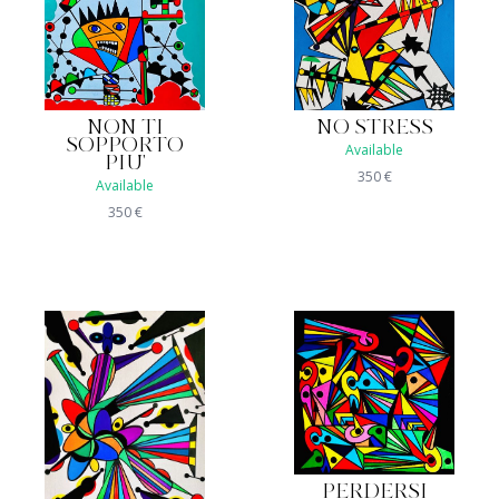
NON TI
NO STRESS
SOPPORTO
Available
PIU'
350
€
Available
350
€
PERDERSI