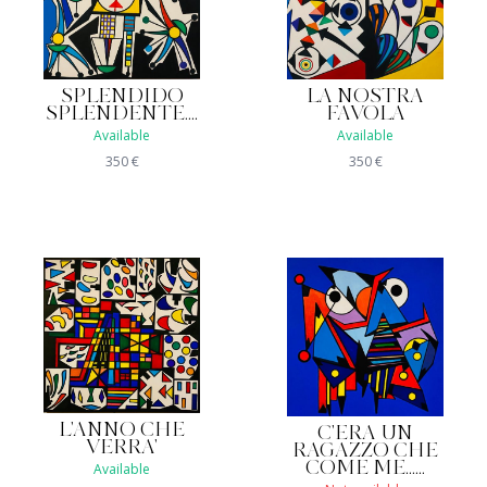
SPLENDIDO
LA NOSTRA
SPLENDENTE....
FAVOLA
Available
Available
350
€
350
€
L'ANNO CHE
C'ERA UN
VERRA'
RAGAZZO CHE
COME ME......
Available