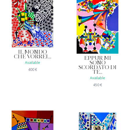
IL MONDO
CHE VORREI....
EPPUR MI
Available
SONO
SCORDATO DI
400
€
TE...
Available
450
€