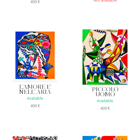
Not available
400
€
L'AMORE E'
PICCOLO
NELL' ARIA
UOMO
Available
Available
400
€
400
€