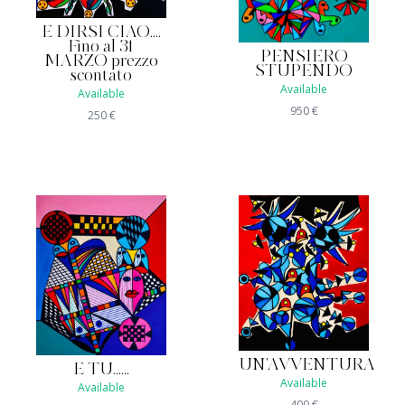
E DIRSI CIAO....
Fino al 31
PENSIERO
MARZO prezzo
STUPENDO
scontato
Available
Available
950
€
250
€
UN'AVVENTURA
E TU......
Available
Available
400
€