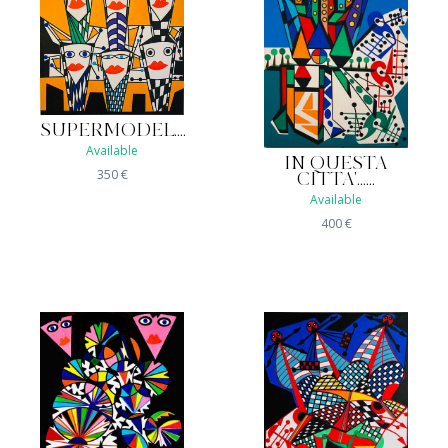
SUPERMODEL....
Available
IN QUESTA
350
€
CITTA'......
Available
400
€