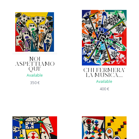
NOI
ASPETTIAMO
QUI'
CHI FERMERA'
LA MUSICA.....
Available
Available
350
€
400
€