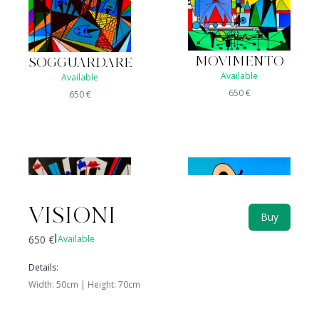
MOVIMENTO
SOGGUARDARE
Available
Available
650
€
650
€
VISIONI
Buy
650
€
Available
|
Details
:
Width
:
50
cm |
Height
:
70
cm
CIVETTONA
CELATO
Available