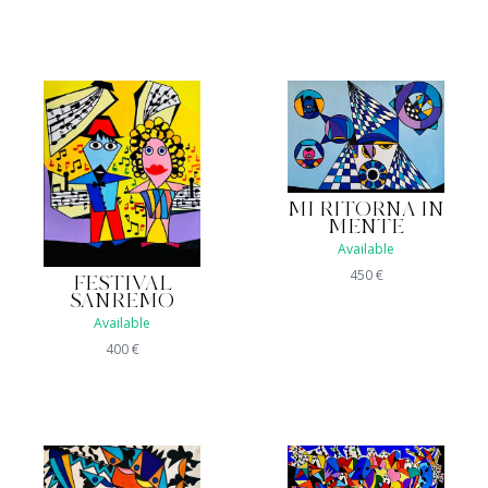
MI RITORNA IN
MENTE
Available
450
€
FESTIVAL
SANREMO
Available
400
€