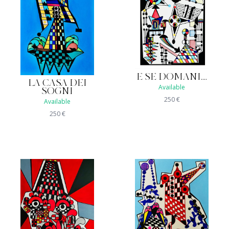
E SE DOMANI....
LA CASA DEI
Available
SOGNI
250
€
Available
250
€