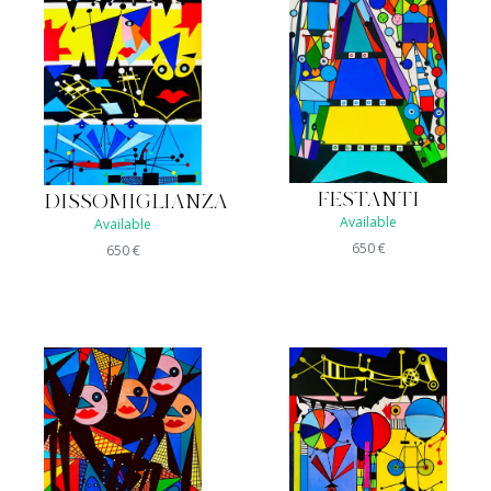
FESTANTI
DISSOMIGLIANZA
Available
Available
650
€
650
€