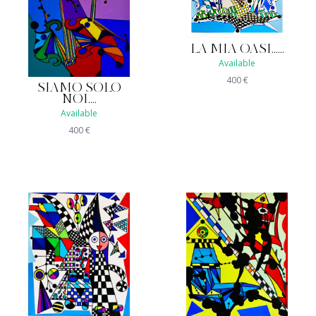
LA MIA OASI......
Available
400
€
SIAMO SOLO
NOI....
Available
400
€