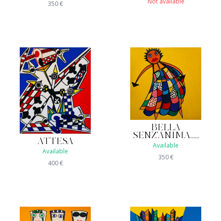
Not available
350
€
BELLA
SENZ'ANIMA......
ATTESA
Available
Available
350
€
400
€