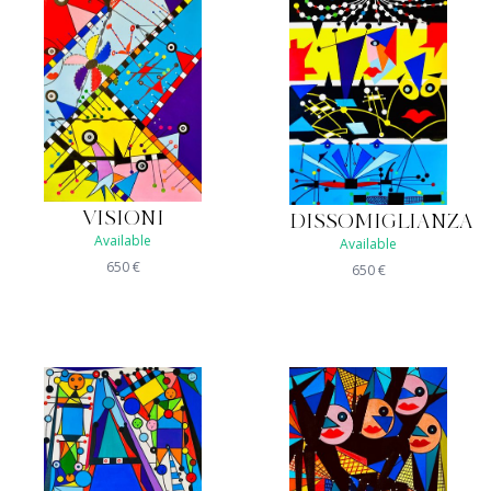
VISIONI
DISSOMIGLIANZA
Available
Available
650
€
650
€