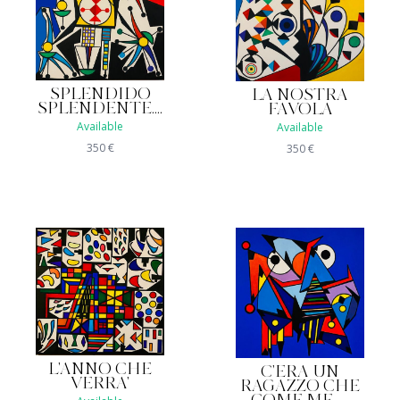
SPLENDIDO
LA NOSTRA
SPLENDENTE....
FAVOLA
Available
Available
350
€
350
€
L'ANNO CHE
C'ERA UN
VERRA'
RAGAZZO CHE