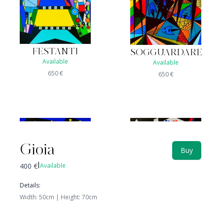
FESTANTI
SOGGUARDARE
Available
Available
650
€
650
€
Gioia
Buy
400
€
Available
|
Details
:
Width
:
50
cm |
Height
:
70
cm