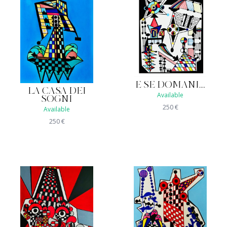
E SE DOMANI....
LA CASA DEI
Available
SOGNI
250
€
Available
250
€