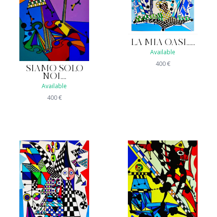
LA MIA OASI......
Available
400
€
SIAMO SOLO
NOI....
Available
400
€