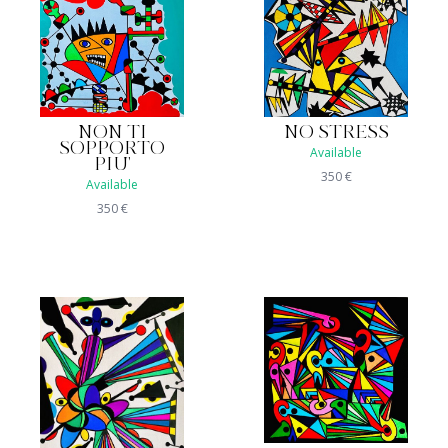
NON TI
NO STRESS
SOPPORTO
Available
PIU'
350
€
Available
350
€