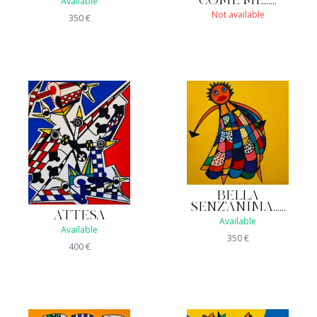
COME ME......
Available
Not available
350
€
BELLA
SENZ'ANIMA......
ATTESA
Available
Available
350
€
400
€