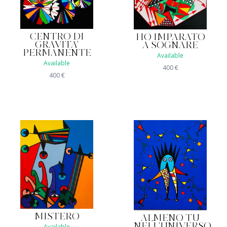
CENTRO DI
HO IMPARATO
GRAVITA'
A SOGNARE
PERMANENTE
Available
Available
400
€
400
€
MISTERO
ALMENO TU
NELL'UNIVERSO....
Available