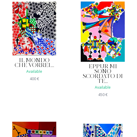
IL MONDO
CHE VORREI....
EPPUR MI
Available
SONO
SCORDATO DI
400
€
TE...
Available
450
€