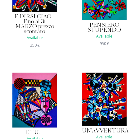
E DIRSI CIAO....
Fino al 31
PENSIERO
MARZO prezzo
STUPENDO
scontato
Available
Available
950
€
250
€
UN'AVVENTURA
E TU......
Available
Available