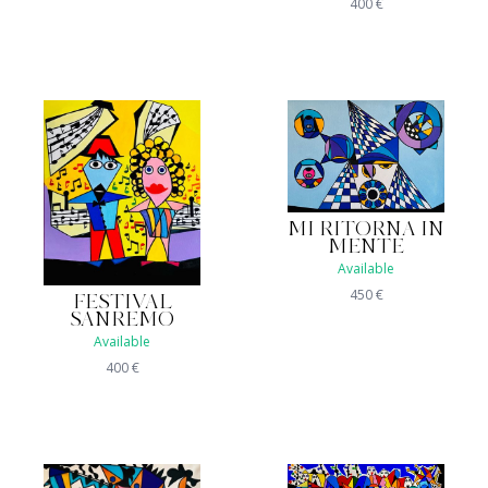
400
€
MI RITORNA IN
MENTE
Available
450
€
FESTIVAL
SANREMO
Available
400
€