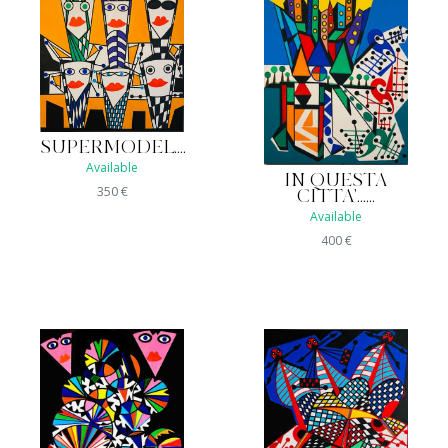
SUPERMODEL....
Available
IN QUESTA
350
€
CITTA'......
Available
400
€