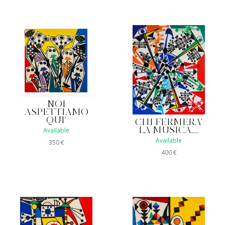
NOI
ASPETTIAMO
QUI'
CHI FERMERA'
LA MUSICA.....
Available
Available
350
€
400
€