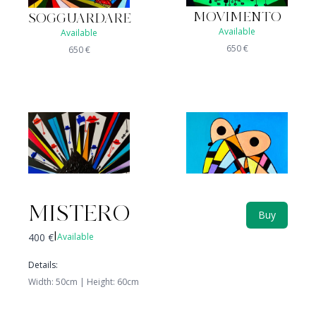
MOVIMENTO
SOGGUARDARE
Available
Available
650
€
650
€
MISTERO
Buy
400
€
Available
|
CIVETTONA
CELATO
Details
:
Available
Not available
Width
:
50
cm |
Height
:
60
cm
350
€