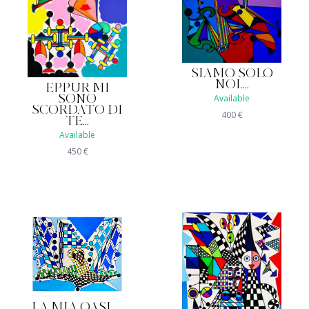
SIAMO SOLO
NOI....
EPPUR MI
Available
SONO
SCORDATO DI
400
€
TE...
Available
450
€
LA MIA OASI......