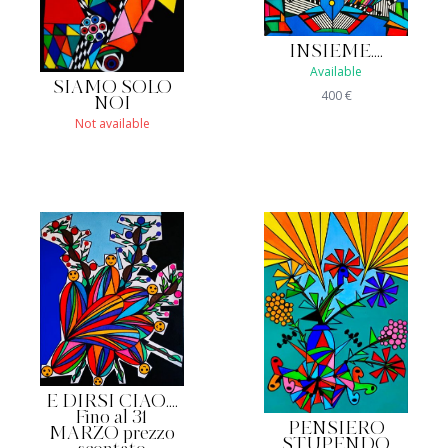
INSIEME....
Available
SIAMO SOLO
400
€
NOI
Not available
E DIRSI CIAO....
Fino al 31
PENSIERO
MARZO prezzo
STUPENDO