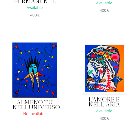
PERMANENTE
Available
Available
400
€
400
€
L'AMORE E'
ALMENO TU
NELL' ARIA
NELL'UNIVERSO....
Available
Not available
400
€