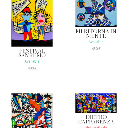
MI RITORNA IN
MENTE
Available
450
€
FESTIVAL
SANREMO
Available
400
€
DIETRO
L'APPARENZA
Not available