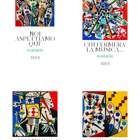
NOI
ASPETTIAMO
QUI'
CHI FERMERA'
LA MUSICA.....
Available
Available
350
€
400
€