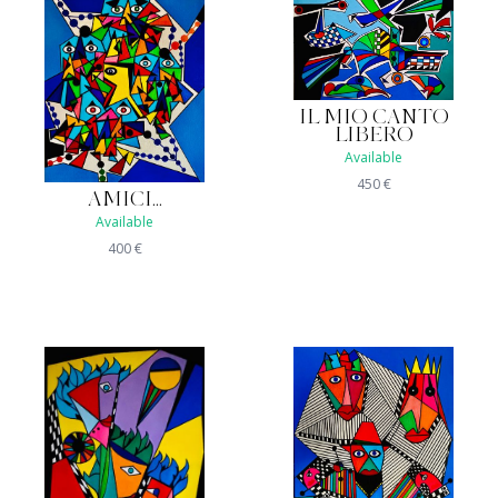
IL MIO CANTO
LIBERO
Available
450
€
AMICI...
Available
400
€