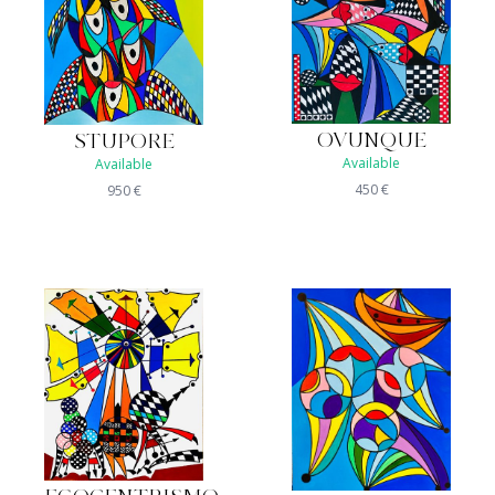
OVUNQUE
STUPORE
Available
Available
450
€
950
€