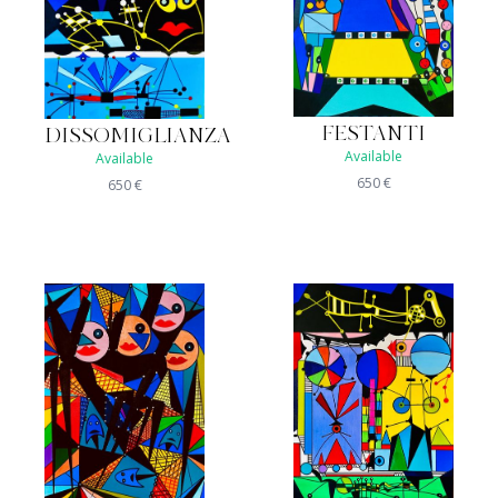
FESTANTI
DISSOMIGLIANZA
Available
Available
650
€
650
€