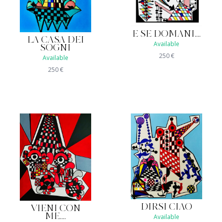
E SE DOMANI....
LA CASA DEI
Available
SOGNI
250
€
Available
250
€
DIRSI CIAO
VIENI CON
ME....
Available