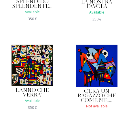
SPLENDIDO
LA NOSTRA
SPLENDENTE....
FAVOLA
Available
Available
350
€
350
€
L'ANNO CHE
C'ERA UN
VERRA'
RAGAZZO CHE
COME ME......
Available
Not available
350
€