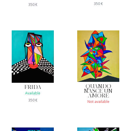
350
€
350
€
QUANDO
FRIDA
NASCE UN
Available
AMORE
350
€
Not available