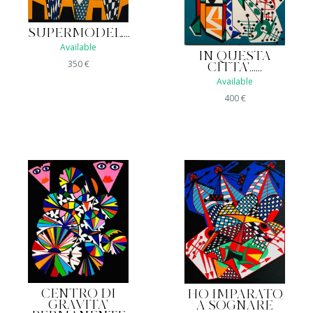
SUPERMODEL....
Available
IN QUESTA
350
€
CITTA'......
Available
400
€
CENTRO DI
HO IMPARATO
GRAVITA'
A SOGNARE