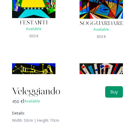
FESTANTI
SOGGUARDARE
Available
Available
650
€
650
€
Veleggiando
Buy
450
€
Available
|
Details
:
Width
:
50
cm |
Height
:
70
cm
CELATO
MOVIMENTO
Not available
Available