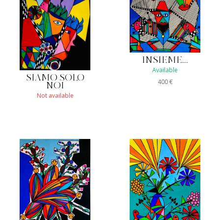
INSIEME....
Available
SIAMO SOLO
400
€
NOI
Not available