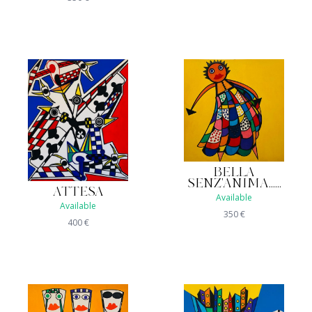
BELLA
SENZ'ANIMA......
ATTESA
Available
Available
350
€
400
€