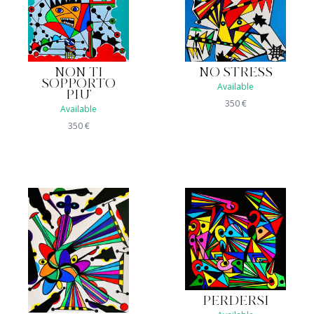
NON TI
NO STRESS
SOPPORTO
Available
PIU'
350
€
Available
350
€
PERDERSI