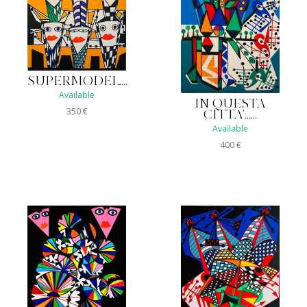
SUPERMODEL....
Available
IN QUESTA
350
€
CITTA'......
Available
400
€