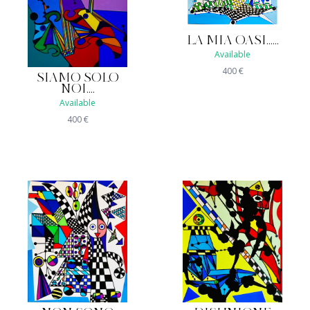
LA MIA OASI......
Available
400
€
SIAMO SOLO
NOI....
Available
400
€