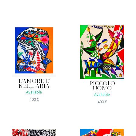
L'AMORE E'
PICCOLO
NELL' ARIA
UOMO
Available
Available
400
€
400
€