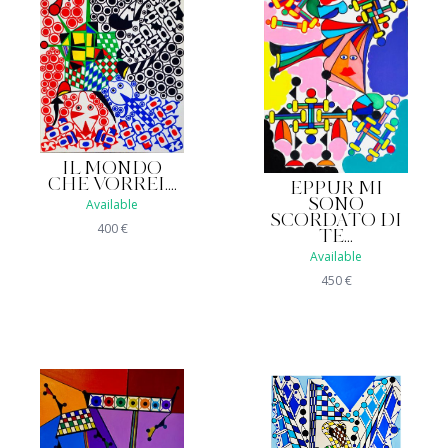
IL MONDO
CHE VORREI....
EPPUR MI
Available
SONO
SCORDATO DI
400
€
TE...
Available
450
€