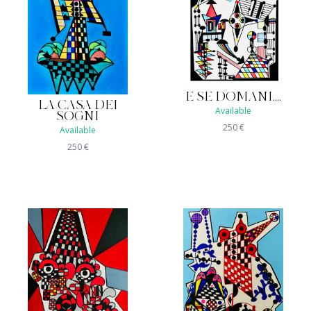
E SE DOMANI....
LA CASA DEI
Available
SOGNI
250
€
Available
250
€