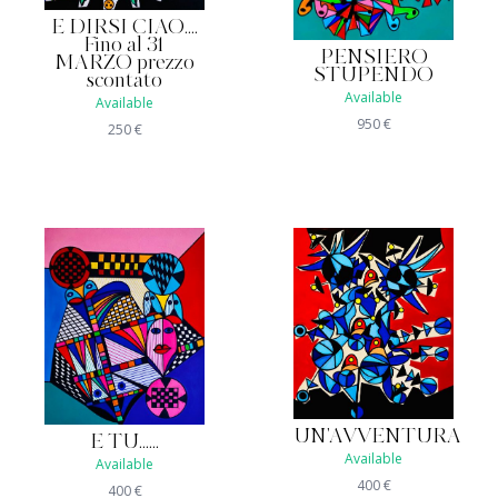
E DIRSI CIAO....
Fino al 31
PENSIERO
MARZO prezzo
STUPENDO
scontato
Available
Available
950
€
250
€
UN'AVVENTURA
E TU......
Available
Available
400
€
400
€