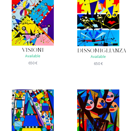
VISIONI
DISSOMIGLIANZA
Available
Available
650
€
650
€