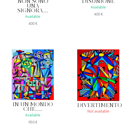
NON SONO
DISUNIONE
UNA
Available
SIGNORA......
400
€
Available
400
€
IN UN MONDO
DIVERTIMENTO
CHE........
Not available
Available
950
€