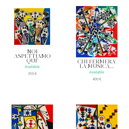
NOI
ASPETTIAMO
QUI'
CHI FERMERA'
LA MUSICA.....
Available
Available
350
€
400
€