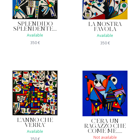
SPLENDIDO
LA NOSTRA
SPLENDENTE....
FAVOLA
Available
Available
350
€
350
€
L'ANNO CHE
C'ERA UN
VERRA'
RAGAZZO CHE
COME ME......
Available
Not available
350
€