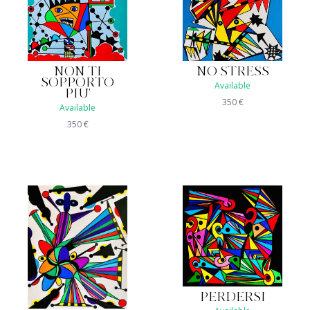
NON TI
NO STRESS
SOPPORTO
Available
PIU'
350
€
Available
350
€
PERDERSI