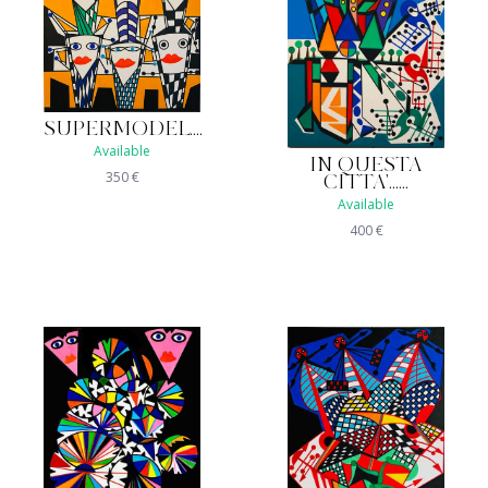
SUPERMODEL....
Available
IN QUESTA
350
€
CITTA'......
Available
400
€