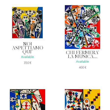
NOI
ASPETTIAMO
QUI'
CHI FERMERA'
LA MUSICA.....
Available
Available
350
€
400
€