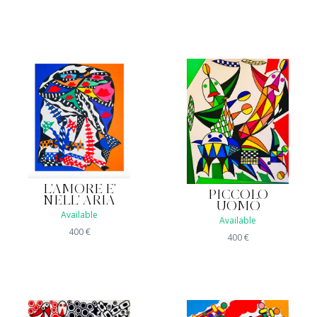
L'AMORE E'
PICCOLO
NELL' ARIA
UOMO
Available
Available
400
€
400
€