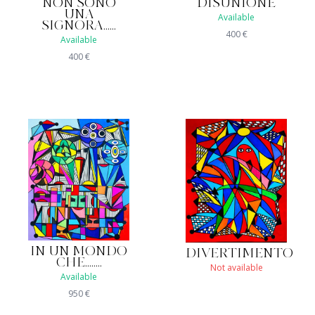
NON SONO
DISUNIONE
UNA
Available
SIGNORA......
400
€
Available
400
€
IN UN MONDO
DIVERTIMENTO
CHE........
Not available
Available
950
€