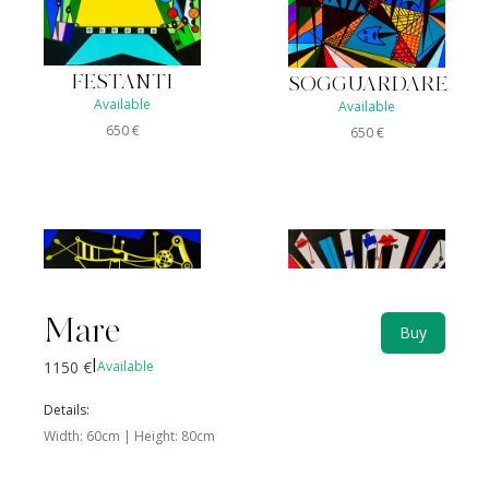
FESTANTI
SOGGUARDARE
Available
Available
650
€
650
€
Mare
Buy
1150
€
Available
|
Details
:
Width
:
60
cm |
Height
:
80
cm
CELATO
MOVIMENTO
Not available
Available