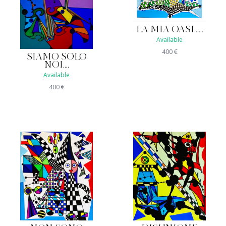
LA MIA OASI......
Available
400
€
SIAMO SOLO
NOI....
Available
400
€