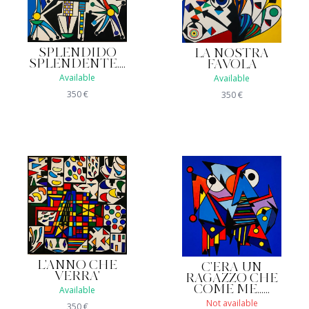
SPLENDIDO
LA NOSTRA
SPLENDENTE....
FAVOLA
Available
Available
350
€
350
€
L'ANNO CHE
C'ERA UN
VERRA'
RAGAZZO CHE
COME ME......
Available
Not available
350
€