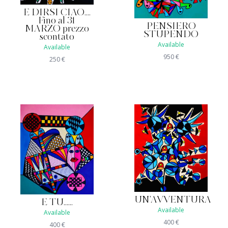
E DIRSI CIAO....
Fino al 31
PENSIERO
MARZO prezzo
STUPENDO
scontato
Available
Available
950
€
250
€
UN'AVVENTURA
E TU......
Available
Available
400
€
400
€