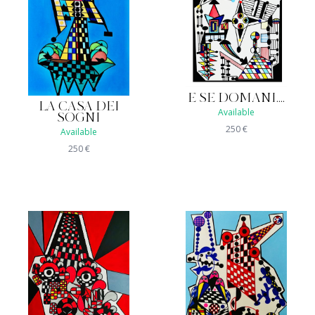
E SE DOMANI....
LA CASA DEI
Available
SOGNI
250
€
Available
250
€