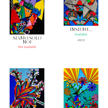
INSIEME....
Available
SIAMO SOLO
400
€
NOI
Not available