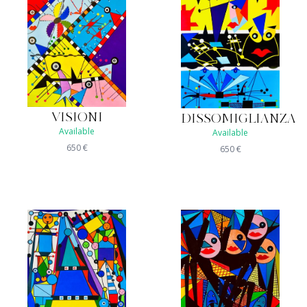
VISIONI
DISSOMIGLIANZA
Available
Available
650
€
650
€