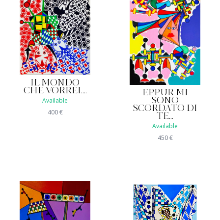
IL MONDO
CHE VORREI....
EPPUR MI
Available
SONO
SCORDATO DI
400
€
TE...
Available
450
€