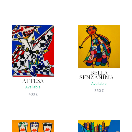
BELLA
SENZ'ANIMA......
ATTESA
Available
Available
350
€
400
€