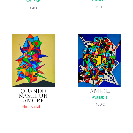
Available
350
€
350
€
QUANDO
AMICI...
NASCE UN
Available
AMORE
400
€
Not available