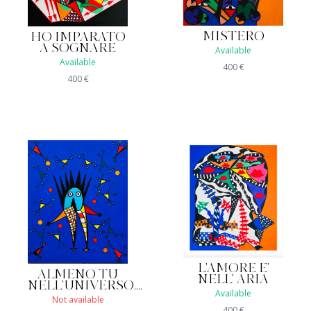
MISTERO
HO IMPARATO
A SOGNARE
Available
Available
400
€
400
€
L'AMORE E'
ALMENO TU
NELL' ARIA
NELL'UNIVERSO....
Available
Not available
400
€