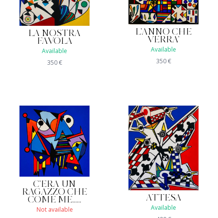
L'ANNO CHE
LA NOSTRA
VERRA'
FAVOLA
Available
Available
350
€
350
€
C'ERA UN
RAGAZZO CHE
ATTESA
COME ME......
Available
Not available