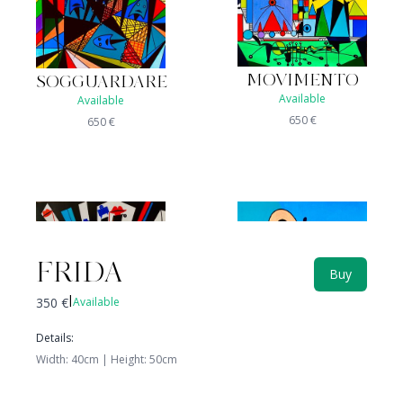
MOVIMENTO
SOGGUARDARE
Available
Available
650
€
650
€
FRIDA
Buy
350
€
Available
|
Details
:
Width
:
40
cm |
Height
:
50
cm
CIVETTONA
CELATO
Available