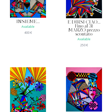
INSIEME....
E DIRSI CIAO....
Fino al 31
Available
MARZO prezzo
400
€
scontato
Available
250
€