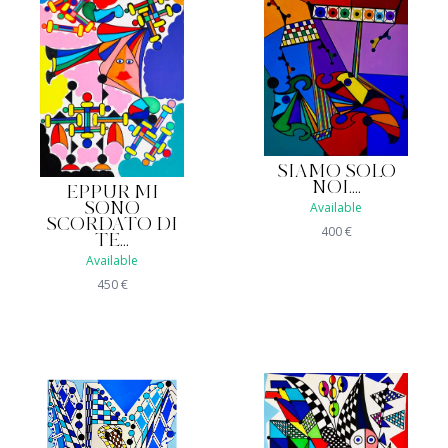
SIAMO SOLO
NOI....
EPPUR MI
Available
SONO
SCORDATO DI
400
€
TE...
Available
450
€