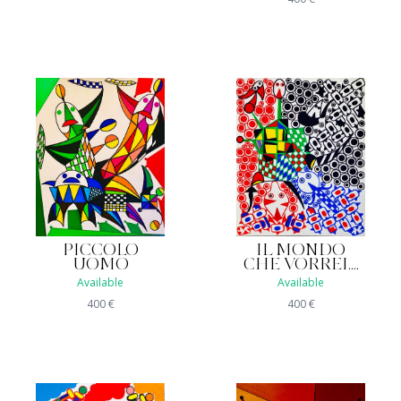
PICCOLO
IL MONDO
UOMO
CHE VORREI....
Available
Available
400
€
400
€