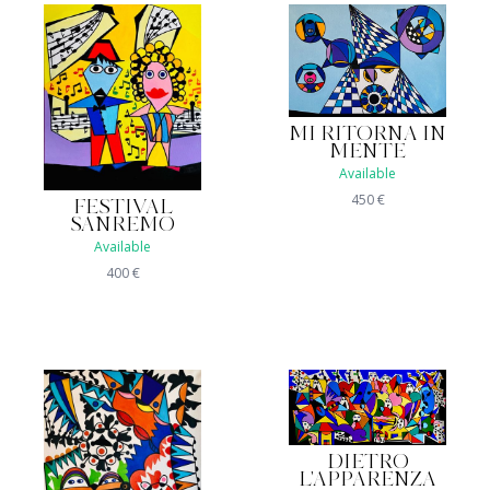
MI RITORNA IN
MENTE
Available
450
€
FESTIVAL
SANREMO
Available
400
€
DIETRO
L'APPARENZA