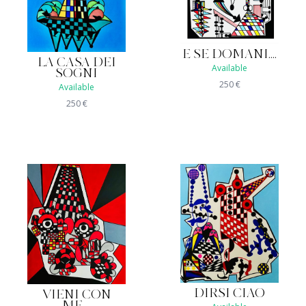
E SE DOMANI....
LA CASA DEI
Available
SOGNI
250
€
Available
250
€
DIRSI CIAO
VIENI CON