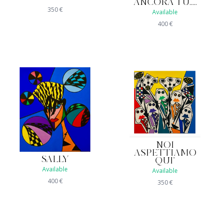
ANCORA TU.....
350
€
Available
400
€
NOI
ASPETTIAMO
SALLY
QUI'
Available
Available
400
€
350
€