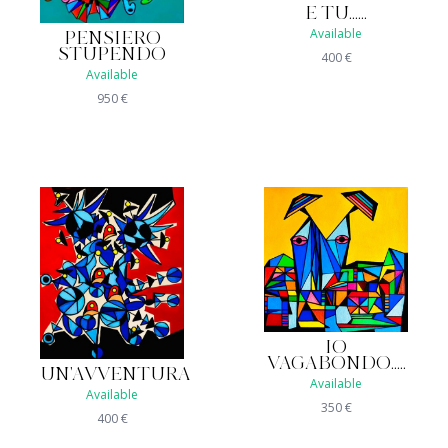
E TU......
Available
PENSIERO
STUPENDO
400
€
Available
950
€
IO
VAGABONDO.....
UN'AVVENTURA
Available
Available
350
€
400
€