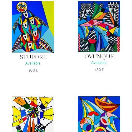
OVUNQUE
STUPORE
Available
Available
450
€
950
€