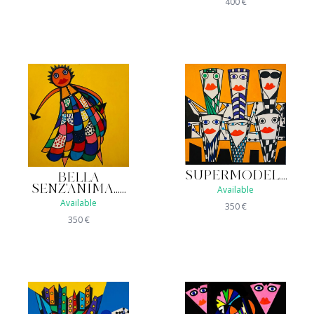
400
€
SUPERMODEL....
BELLA
SENZ'ANIMA......
Available
Available
350
€
350
€