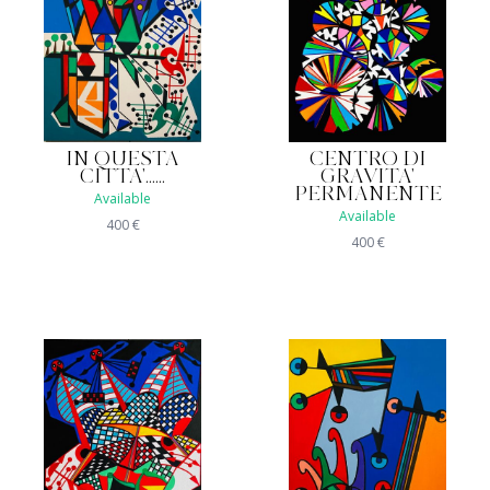
CENTRO DI
IN QUESTA
GRAVITA'
CITTA'......
PERMANENTE
Available
Available
400
€
400
€