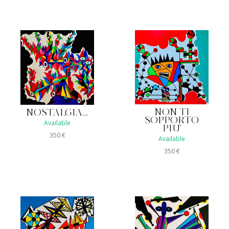
NON TI
NOSTALGIA....
SOPPORTO
Available
PIU'
350
€
Available
350
€