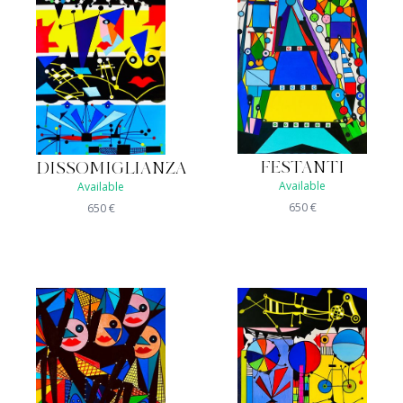
FESTANTI
DISSOMIGLIANZA
Available
Available
650
€
650
€