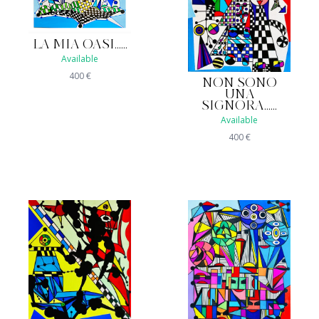
LA MIA OASI......
Available
400
€
NON SONO
UNA
SIGNORA......
Available
400
€