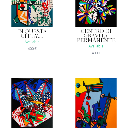
CENTRO DI
IN QUESTA
GRAVITA'
CITTA'......
PERMANENTE
Available
Available
400
€
400
€