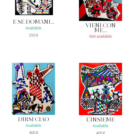
E SE DOMANI....
VIENI CON
Available
ME....
250
€
Not available
DIRSI CIAO
L'INSIEME
Available
Available
400
€
400
€