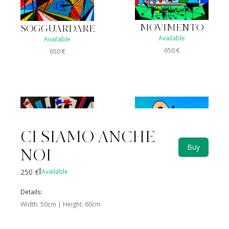
MOVIMENTO
SOGGUARDARE
Available
Available
650
€
650
€
CI SIAMO ANCHE
Buy
NOI
250
€
Available
|
Details
:
CIVETTONA
Width
:
50
cm |
Height
:
60
cm
CELATO
Available
Not available
350
€