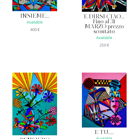
INSIEME....
E DIRSI CIAO....
Fino al 31
Available
MARZO prezzo
400
€
scontato
Available
250
€
E TU......
Available