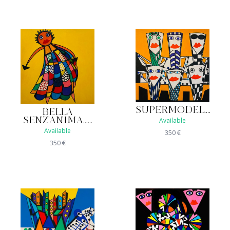
SUPERMODEL....
BELLA
SENZ'ANIMA......
Available
Available
350
€
350
€