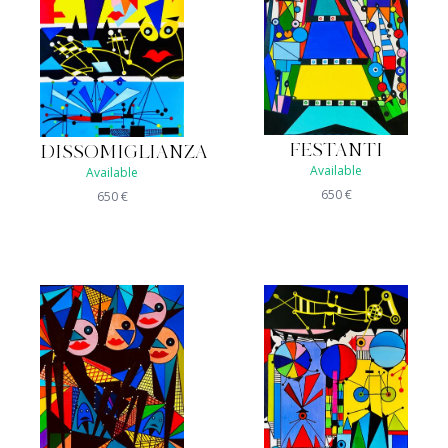
FESTANTI
DISSOMIGLIANZA
Available
Available
650
€
650
€