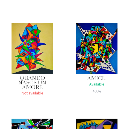
QUANDO
AMICI...
NASCE UN
Available
AMORE
400
€
Not available