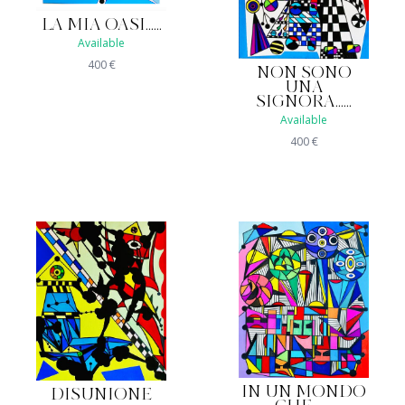
LA MIA OASI......
Available
400
€
NON SONO
UNA
SIGNORA......
Available
400
€
IN UN MONDO
DISUNIONE