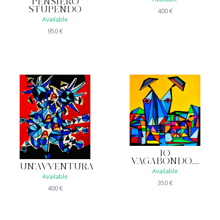
PENSIERO
STUPENDO
400
€
Available
950
€
IO
VAGABONDO.....
UN'AVVENTURA
Available
Available
350
€
400
€