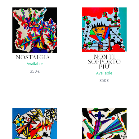
NON TI
NOSTALGIA....
SOPPORTO
Available
PIU'
350
€
Available
350
€