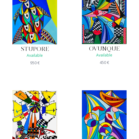
OVUNQUE
STUPORE
Available
Available
450
€
950
€