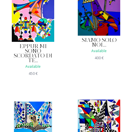
SIAMO SOLO
NOI....
EPPUR MI
Available
SONO
SCORDATO DI
400
€
TE...
Available
450
€