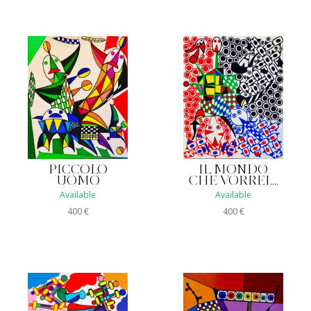
PICCOLO
IL MONDO
UOMO
CHE VORREI....
Available
Available
400
€
400
€