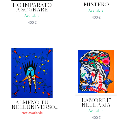
MISTERO
HO IMPARATO
A SOGNARE
Available
Available
400
€
400
€
L'AMORE E'
ALMENO TU
NELL' ARIA
NELL'UNIVERSO....
Available
Not available
400
€