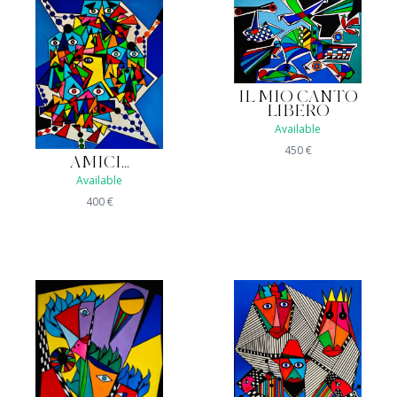
IL MIO CANTO
LIBERO
Available
450
€
AMICI...
Available
400
€