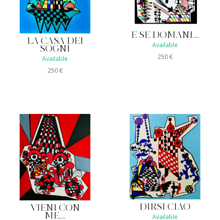
E SE DOMANI....
LA CASA DEI
Available
SOGNI
250
€
Available
250
€
DIRSI CIAO
VIENI CON
ME....
Available