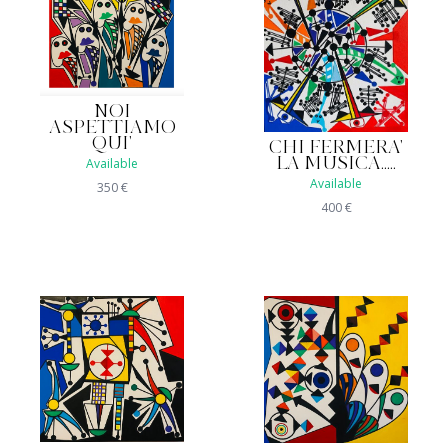
NOI
ASPETTIAMO
QUI'
CHI FERMERA'
LA MUSICA.....
Available
Available
350
€
400
€