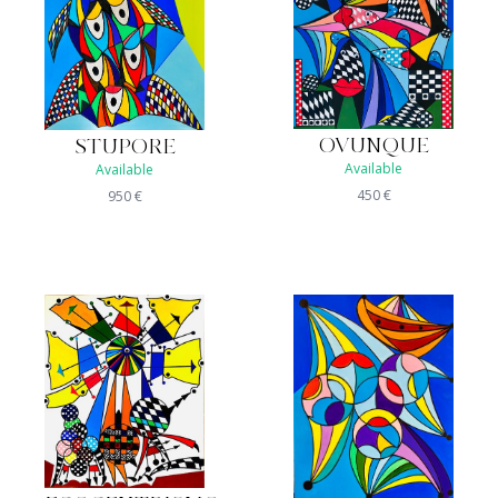
OVUNQUE
STUPORE
Available
Available
450
€
950
€