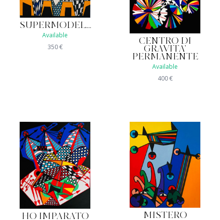
SUPERMODEL....
Available
CENTRO DI
350
€
GRAVITA'
PERMANENTE
Available
400
€
MISTERO
HO IMPARATO