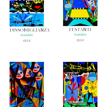
FESTANTI
DISSOMIGLIANZA
Available
Available
650
€
650
€