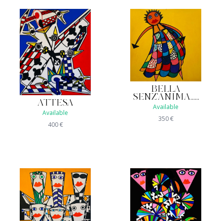
BELLA
SENZ'ANIMA......
ATTESA
Available
Available
350
€
400
€