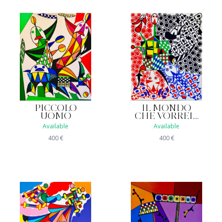
PICCOLO
IL MONDO
UOMO
CHE VORREI....
Available
Available
400
€
400
€