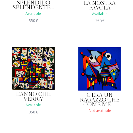
SPLENDIDO
LA NOSTRA
SPLENDENTE....
FAVOLA
Available
Available
350
€
350
€
L'ANNO CHE
C'ERA UN
VERRA'
RAGAZZO CHE
COME ME......
Available
Not available
350
€