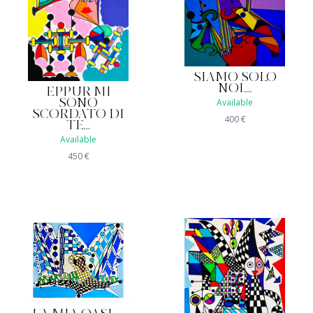
SIAMO SOLO
NOI....
EPPUR MI
Available
SONO
SCORDATO DI
400
€
TE...
Available
450
€