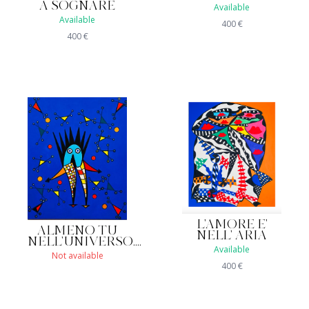
A SOGNARE
Available
Available
400
€
400
€
L'AMORE E'
ALMENO TU
NELL' ARIA
NELL'UNIVERSO....
Available
Not available
400
€