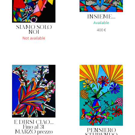
INSIEME....
Available
SIAMO SOLO
400
€
NOI
Not available
E DIRSI CIAO....
Fino al 31
PENSIERO
MARZO prezzo