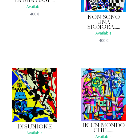
LA MIA OASI......
Available
400
€
NON SONO
UNA
SIGNORA......
Available
400
€
IN UN MONDO
DISUNIONE
CHE........
Available
Available