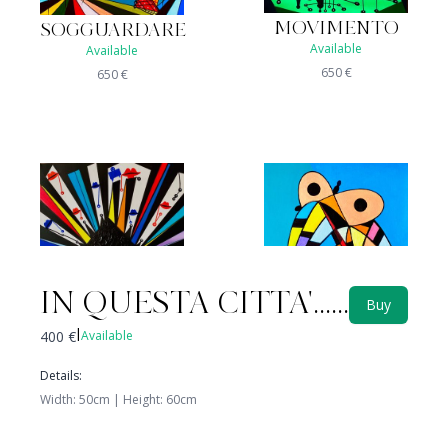
MOVIMENTO
SOGGUARDARE
Available
Available
650
€
650
€
IN QUESTA CITTA'......
Buy
400
€
Available
|
CIVETTONA
Details
:
CELATO
Available
Not available
Width
:
50
cm |
Height
:
60
cm
350
€