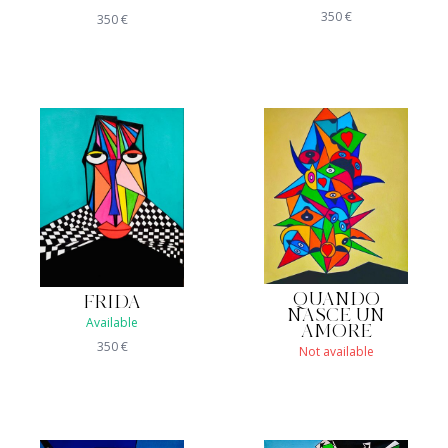
350
€
350
€
QUANDO
FRIDA
NASCE UN
Available
AMORE
350
€
Not available