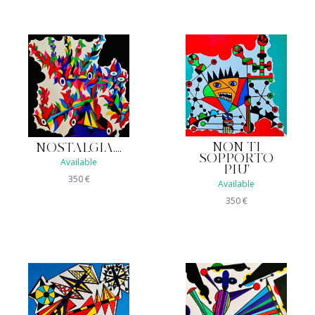
NON TI
NOSTALGIA....
SOPPORTO
Available
PIU'
350
€
Available
350
€