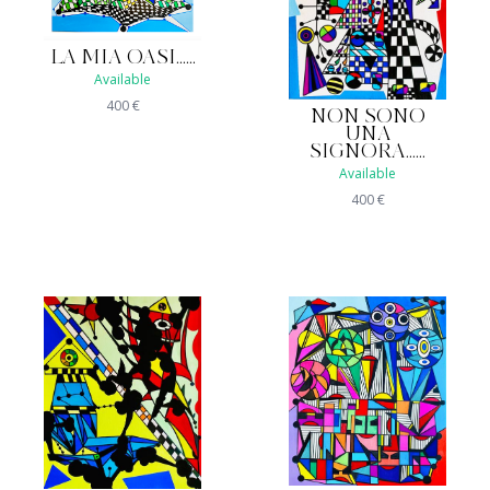
LA MIA OASI......
Available
400
€
NON SONO
UNA
SIGNORA......
Available
400
€