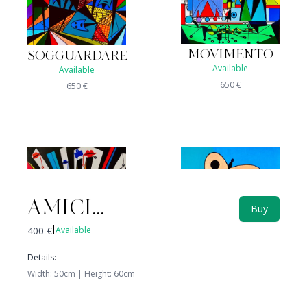
MOVIMENTO
SOGGUARDARE
Available
Available
650
€
650
€
AMICI...
Buy
400
€
Available
|
Details
:
Width
:
50
cm |
Height
:
60
cm
CIVETTONA
CELATO
Available