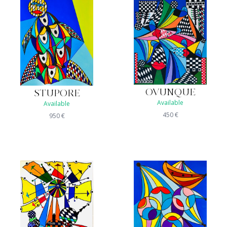
OVUNQUE
STUPORE
Available
Available
450
€
950
€