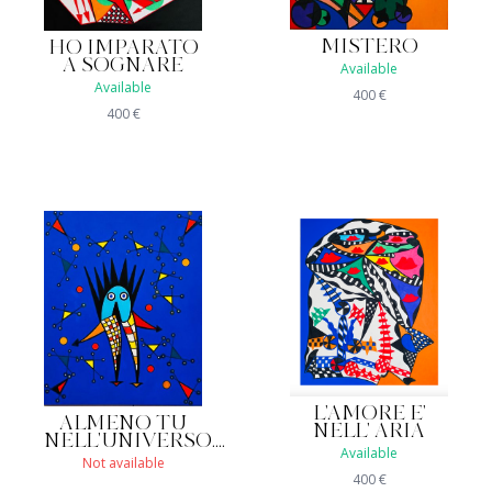
MISTERO
HO IMPARATO
A SOGNARE
Available
Available
400
€
400
€
L'AMORE E'
ALMENO TU
NELL' ARIA
NELL'UNIVERSO....
Available
Not available
400
€