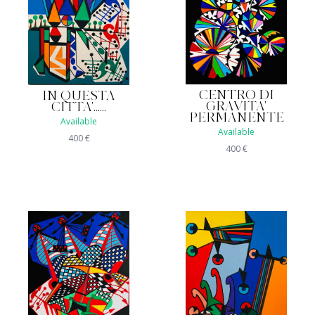
CENTRO DI
IN QUESTA
GRAVITA'
CITTA'......
PERMANENTE
Available
Available
400
€
400
€