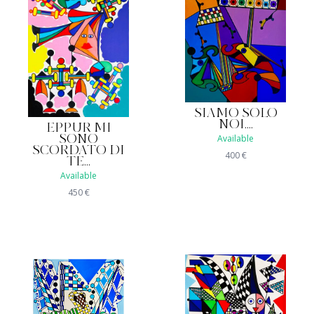
SIAMO SOLO
NOI....
EPPUR MI
Available
SONO
SCORDATO DI
400
€
TE...
Available
450
€