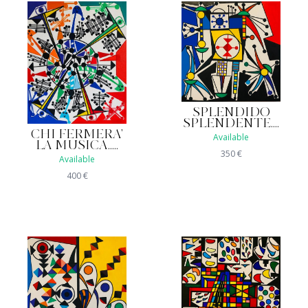
SPLENDIDO
SPLENDENTE....
CHI FERMERA'
Available
LA MUSICA.....
350
€
Available
400
€