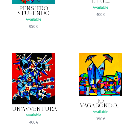
E TU......
Available
PENSIERO
STUPENDO
400
€
Available
950
€
IO
VAGABONDO.....
UN'AVVENTURA
Available
Available
350
€
400
€