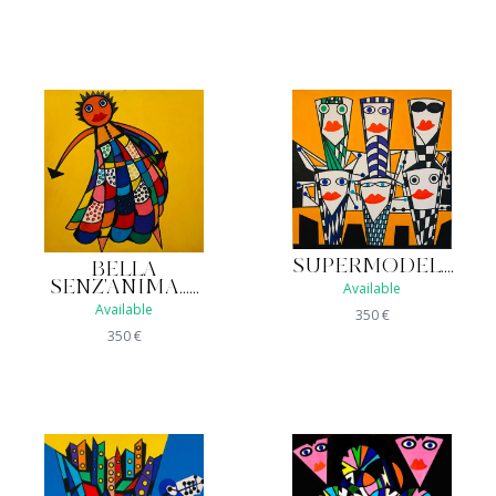
SUPERMODEL....
BELLA
SENZ'ANIMA......
Available
Available
350
€
350
€