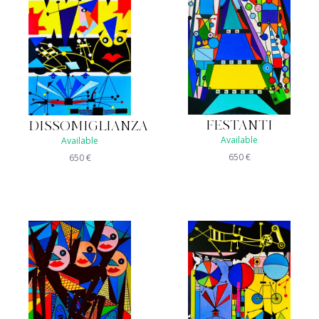
FESTANTI
DISSOMIGLIANZA
Available
Available
650
€
650
€