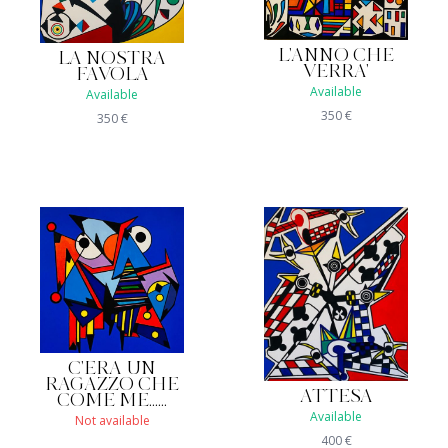
L'ANNO CHE
LA NOSTRA
VERRA'
FAVOLA
Available
Available
350
€
350
€
C'ERA UN
RAGAZZO CHE
ATTESA
COME ME......
Available
Not available
400
€