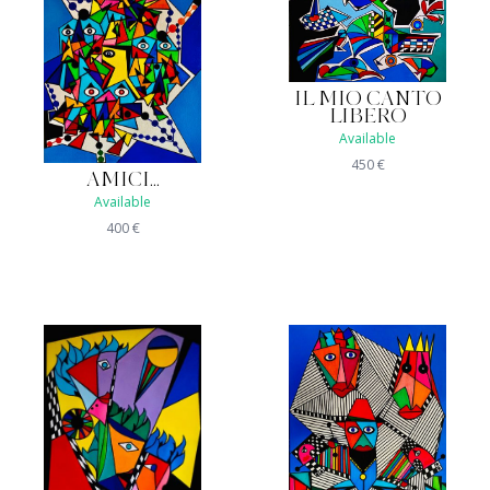
IL MIO CANTO
LIBERO
Available
450
€
AMICI...
Available
400
€