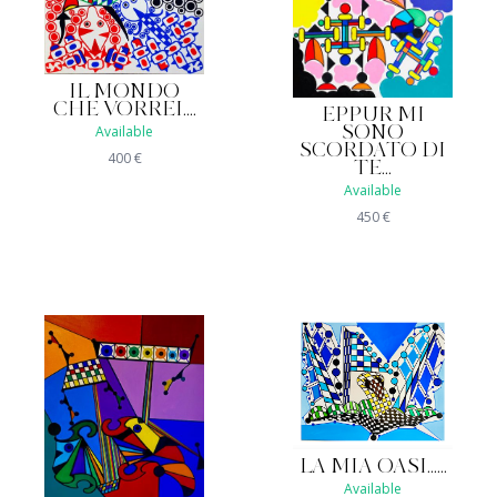
IL MONDO
CHE VORREI....
EPPUR MI
Available
SONO
SCORDATO DI
400
€
TE...
Available
450
€
LA MIA OASI......
Available