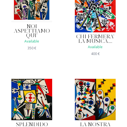
NOI
ASPETTIAMO
QUI'
CHI FERMERA'
LA MUSICA.....
Available
Available
350
€
400
€
SPLENDIDO
LA NOSTRA