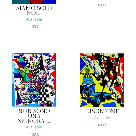
400
€
SIAMO SOLO
NOI....
Available
400
€
NON SONO
DISUNIONE
UNA
Available
SIGNORA......
400
€
Available
400
€