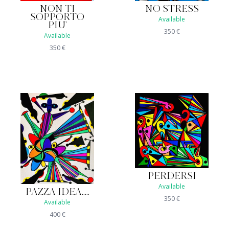
NON TI
NO STRESS
SOPPORTO
Available
PIU'
350
€
Available
350
€
PERDERSI
Available
PAZZA IDEA.....
350
€
Available
400
€