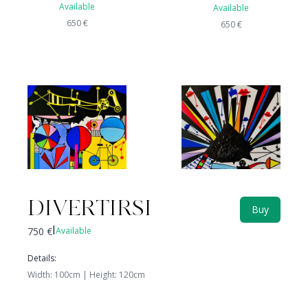
Available
Available
650
€
650
€
DIVERTIRSI
Buy
750
€
Available
|
CELATO
MOVIMENTO
Not available
Available
Details
:
650
€
Width
:
100
cm |
Height
:
120
cm