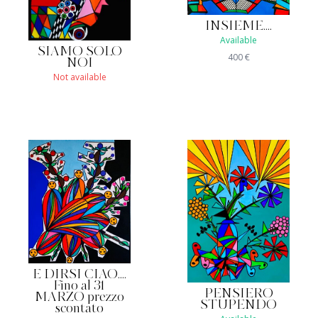
INSIEME....
Available
SIAMO SOLO
400
€
NOI
Not available
E DIRSI CIAO....
Fino al 31
PENSIERO
MARZO prezzo
STUPENDO
scontato