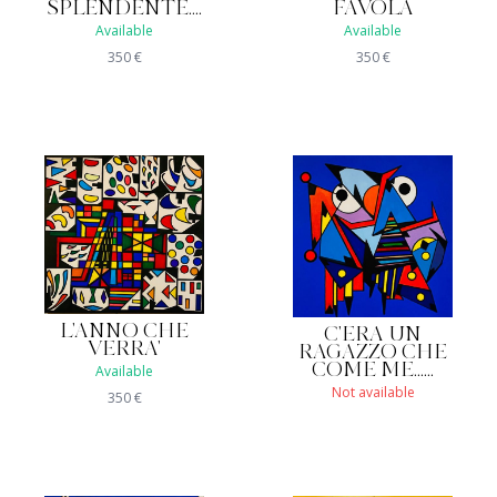
SPLENDENTE....
FAVOLA
Available
Available
350
€
350
€
L'ANNO CHE
C'ERA UN
VERRA'
RAGAZZO CHE
COME ME......
Available
Not available
350
€