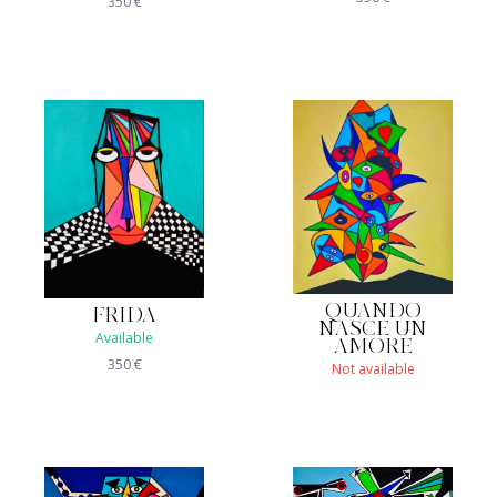
350
€
QUANDO
FRIDA
NASCE UN
Available
AMORE
350
€
Not available