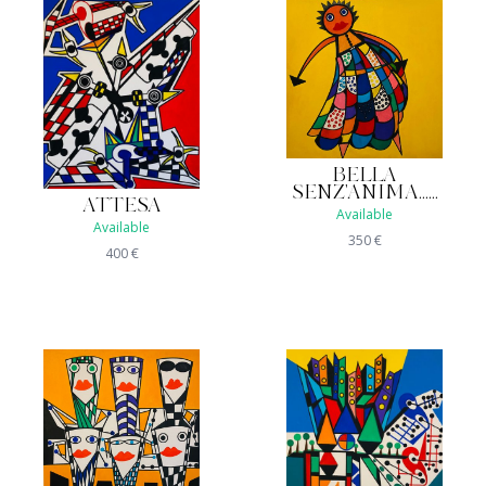
BELLA
SENZ'ANIMA......
ATTESA
Available
Available
350
€
400
€