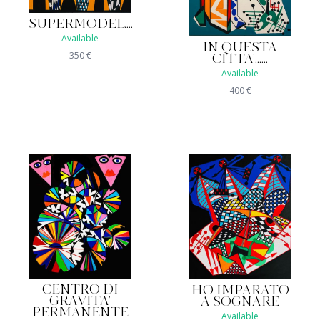
SUPERMODEL....
Available
IN QUESTA
350
€
CITTA'......
Available
400
€
CENTRO DI
HO IMPARATO
GRAVITA'
A SOGNARE
PERMANENTE
Available