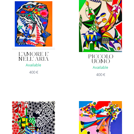
L'AMORE E'
PICCOLO
NELL' ARIA
UOMO
Available
Available
400
€
400
€