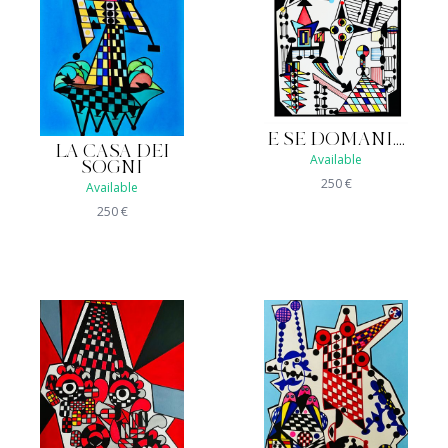
E SE DOMANI....
LA CASA DEI
Available
SOGNI
250
€
Available
250
€