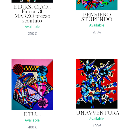
E DIRSI CIAO....
Fino al 31
PENSIERO
MARZO prezzo
STUPENDO
scontato
Available
Available
950
€
250
€
UN'AVVENTURA
E TU......
Available
Available
400
€
400
€