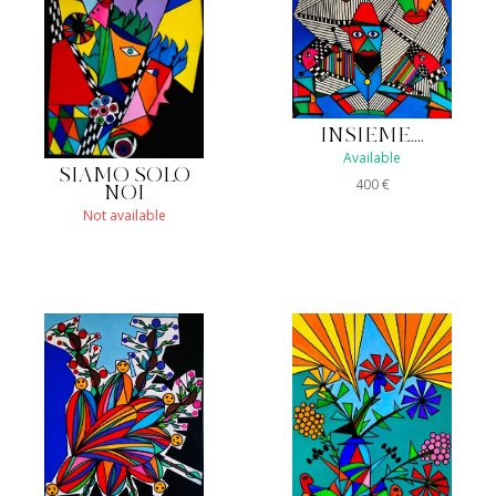
INSIEME....
Available
SIAMO SOLO
400
€
NOI
Not available