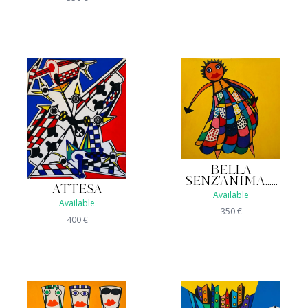
BELLA
SENZ'ANIMA......
ATTESA
Available
Available
350
€
400
€