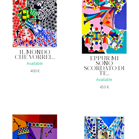
IL MONDO
CHE VORREI....
EPPUR MI
Available
SONO
SCORDATO DI
400
€
TE...
Available
450
€