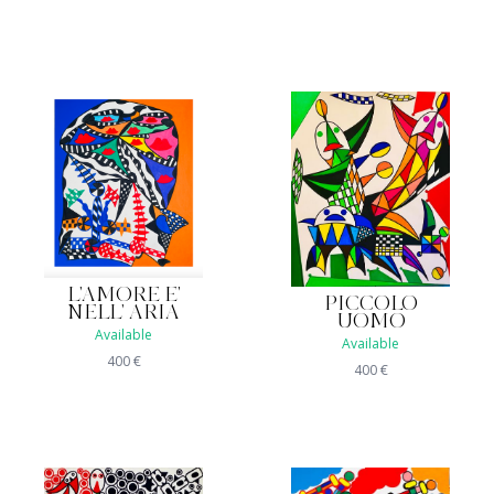
L'AMORE E'
PICCOLO
NELL' ARIA
UOMO
Available
Available
400
€
400
€