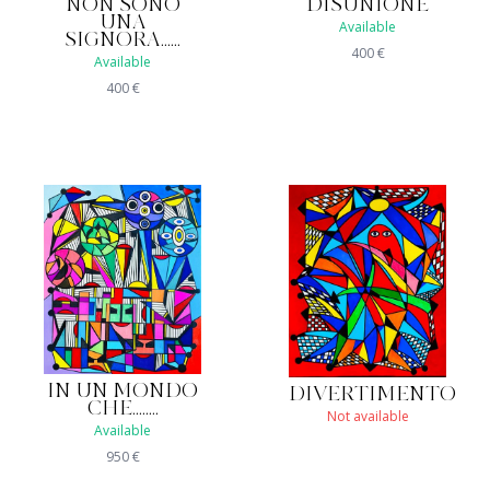
NON SONO
DISUNIONE
UNA
Available
SIGNORA......
400
€
Available
400
€
IN UN MONDO
DIVERTIMENTO
CHE........
Not available
Available
950
€