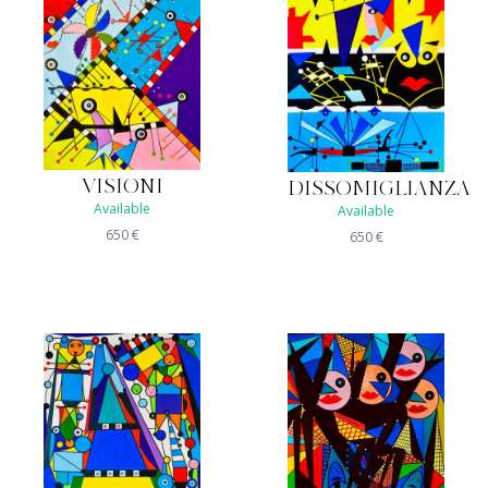
VISIONI
DISSOMIGLIANZA
Available
Available
650
€
650
€