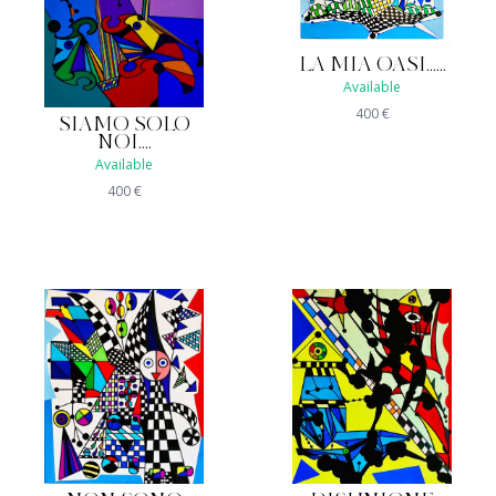
LA MIA OASI......
Available
400
€
SIAMO SOLO
NOI....
Available
400
€