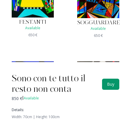
FESTANTI
SOGGUARDARE
Available
Available
650
€
650
€
Sono con te tutto il
Buy
resto non conta
850
€
Available
|
Details
:
Width
:
70
cm |
Height
:
100
cm
CELATO
MOVIMENTO
Not available
Available