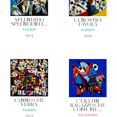
SPLENDIDO
LA NOSTRA
SPLENDENTE....
FAVOLA
Available
Available
350
€
350
€
L'ANNO CHE
C'ERA UN
VERRA'
RAGAZZO CHE
COME ME......
Available
Not available
350
€