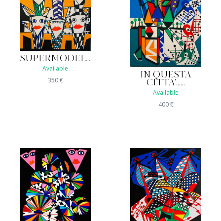
SUPERMODEL....
Available
IN QUESTA
350
€
CITTA'......
Available
400
€