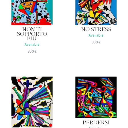
NON TI
NO STRESS
SOPPORTO
Available
PIU'
350
€
Available
350
€
PERDERSI