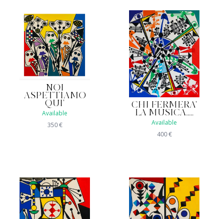
NOI
ASPETTIAMO
QUI'
CHI FERMERA'
LA MUSICA.....
Available
Available
350
€
400
€