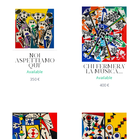
NOI
ASPETTIAMO
QUI'
CHI FERMERA'
LA MUSICA.....
Available
Available
350
€
400
€