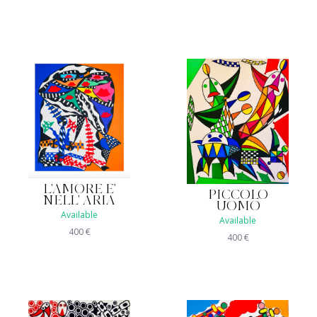
L'AMORE E'
PICCOLO
NELL' ARIA
UOMO
Available
Available
400
€
400
€