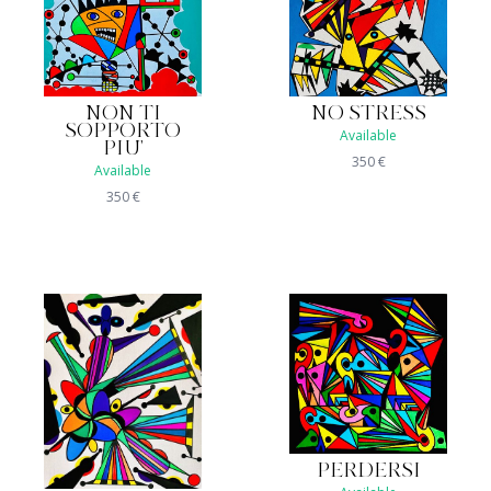
NON TI
NO STRESS
SOPPORTO
Available
PIU'
350
€
Available
350
€
PERDERSI