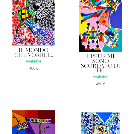
IL MONDO
CHE VORREI....
EPPUR MI
Available
SONO
SCORDATO DI
400
€
TE...
Available
450
€