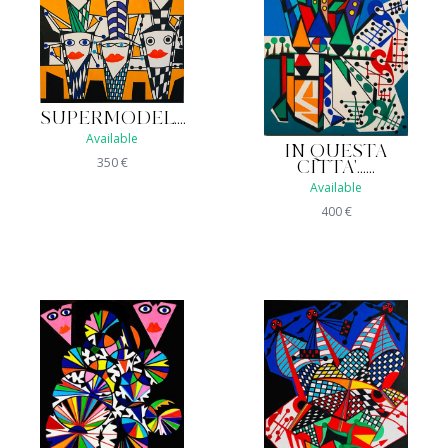
SUPERMODEL....
Available
IN QUESTA
350
€
CITTA'......
Available
400
€