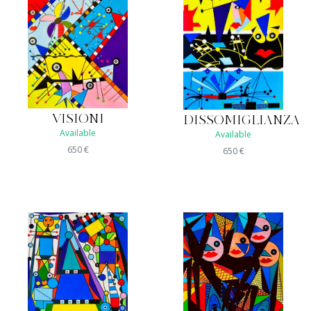
VISIONI
DISSOMIGLIANZA
Available
Available
650
€
650
€