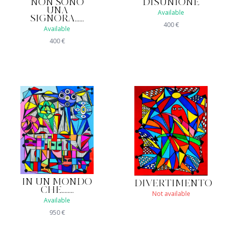
NON SONO
DISUNIONE
UNA
Available
SIGNORA......
400
€
Available
400
€
IN UN MONDO
DIVERTIMENTO
CHE........
Not available
Available
950
€