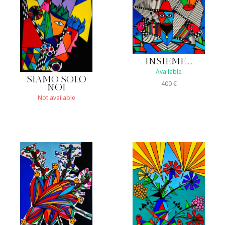
INSIEME....
Available
SIAMO SOLO
400
€
NOI
Not available