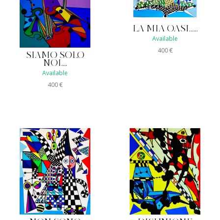
LA MIA OASI......
Available
400
€
SIAMO SOLO
NOI....
Available
400
€