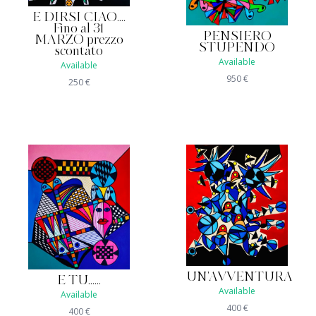
E DIRSI CIAO....
Fino al 31
PENSIERO
MARZO prezzo
STUPENDO
scontato
Available
Available
950
€
250
€
UN'AVVENTURA
E TU......
Available
Available
400
€
400
€