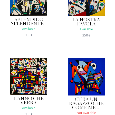
SPLENDIDO
LA NOSTRA
SPLENDENTE....
FAVOLA
Available
Available
350
€
350
€
L'ANNO CHE
C'ERA UN
VERRA'
RAGAZZO CHE
COME ME......
Available
Not available
350
€