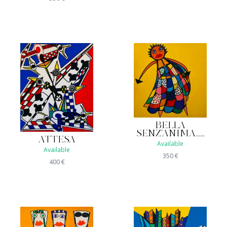
BELLA
SENZ'ANIMA......
ATTESA
Available
Available
350
€
400
€