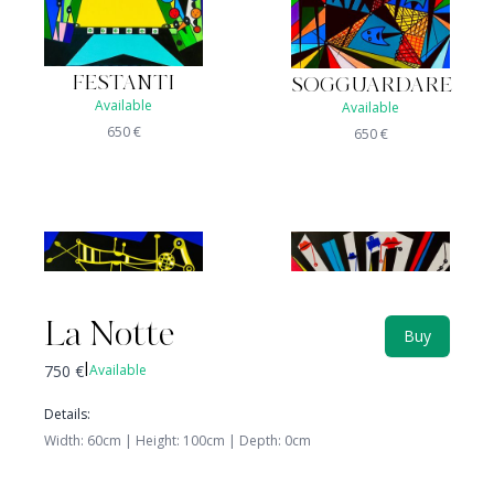
FESTANTI
SOGGUARDARE
Available
Available
650
€
650
€
La Notte
Buy
750
€
Available
|
Details
:
Width
:
60
cm |
Height
:
100
cm
|
Depth
:
0
cm
CELATO
MOVIMENTO
Not available
Available