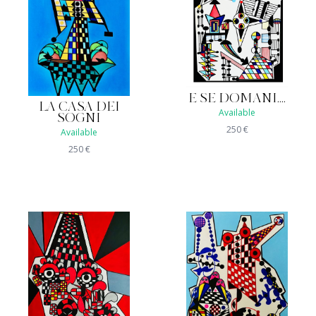
E SE DOMANI....
LA CASA DEI
Available
SOGNI
250
€
Available
250
€