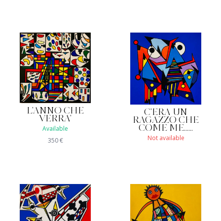
L'ANNO CHE
C'ERA UN
VERRA'
RAGAZZO CHE
COME ME......
Available
Not available
350
€