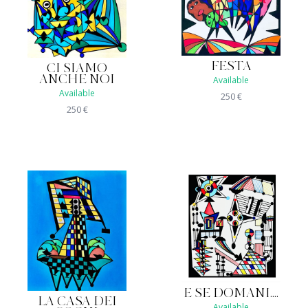
FESTA
CI SIAMO
ANCHE NOI
Available
Available
250
€
250
€
E SE DOMANI....
LA CASA DEI
Available