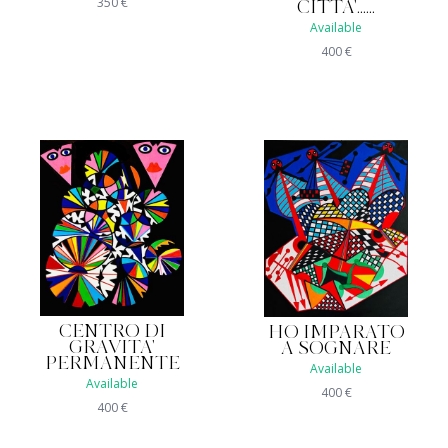
350
€
CITTA'......
Available
400
€
CENTRO DI
HO IMPARATO
GRAVITA'
A SOGNARE
PERMANENTE
Available
Available
400
€
400
€