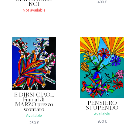
400
€
NOI
Not available
E DIRSI CIAO....
Fino al 31
PENSIERO
MARZO prezzo
STUPENDO
scontato
Available
Available
950
€
250
€