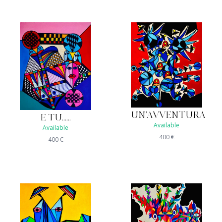
UN'AVVENTURA
E TU......
Available
Available
400
€
400
€