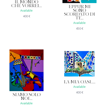
IL MONDO
CHE VORREI....
EPPUR MI
Available
SONO
SCORDATO DI
400
€
TE...
Available
450
€
LA MIA OASI......
Available
400
€
SIAMO SOLO
NOI....
Available