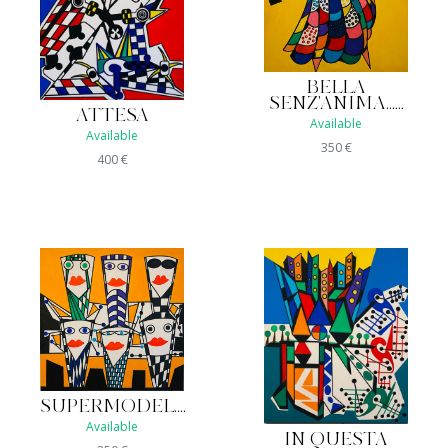
BELLA
SENZ'ANIMA......
ATTESA
Available
Available
350
€
400
€
SUPERMODEL....
Available
IN QUESTA