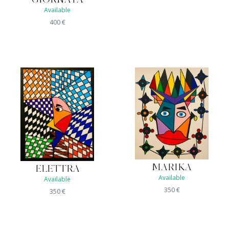
Available
400
€
MARIKA
ELETTRA
Available
Available
350
€
350
€