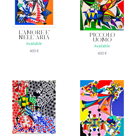
L'AMORE E'
PICCOLO
NELL' ARIA
UOMO
Available
Available
400
€
400
€