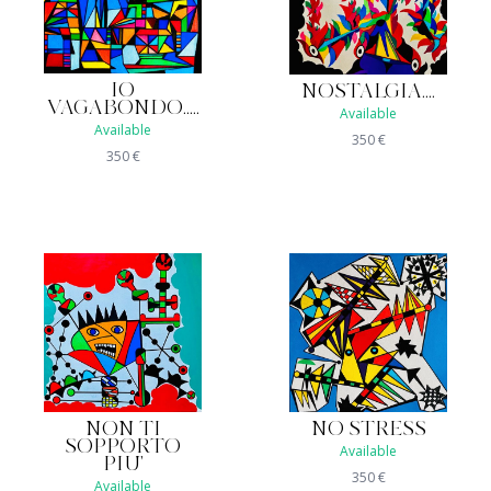
IO
NOSTALGIA....
VAGABONDO.....
Available
Available
350
€
350
€
NON TI
NO STRESS
SOPPORTO
Available
PIU'
350
€
Available