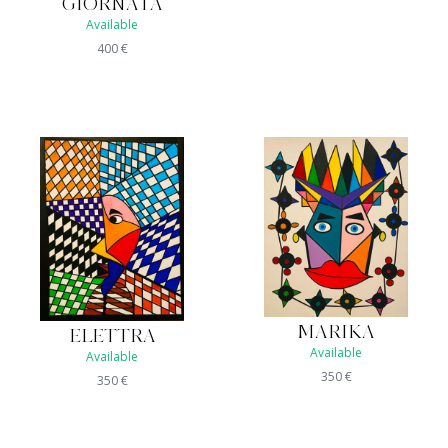
GIORNATA
Available
400
€
MARIKA
ELETTRA
Available
Available
350
€
350
€