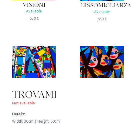
VISIONI
DISSOMIGLIANZA
Available
Available
650
€
650
€
TROVAMI
Not available
FESTANTI
SOGGUARDARE
Details
:
Available
Available
Width
:
30
cm |
Height
:
60
cm
650
€
650
€