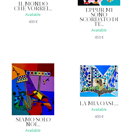
IL MONDO
CHE VORREI....
EPPUR MI
Available
SONO
SCORDATO DI
400
€
TE...
Available
450
€
LA MIA OASI......
Available
400
€
SIAMO SOLO
NOI....
Available