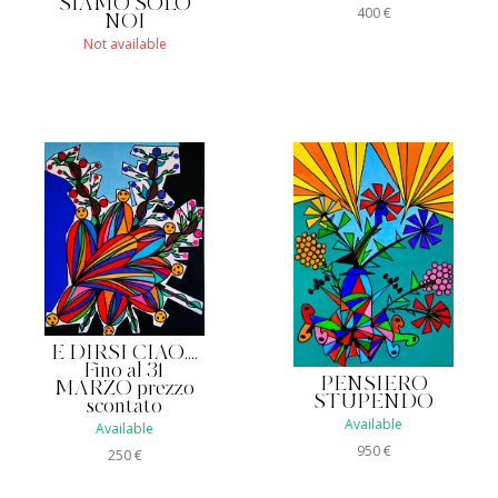
SIAMO SOLO
400
€
NOI
Not available
E DIRSI CIAO....
Fino al 31
PENSIERO
MARZO prezzo
STUPENDO
scontato
Available
Available
950
€
250
€