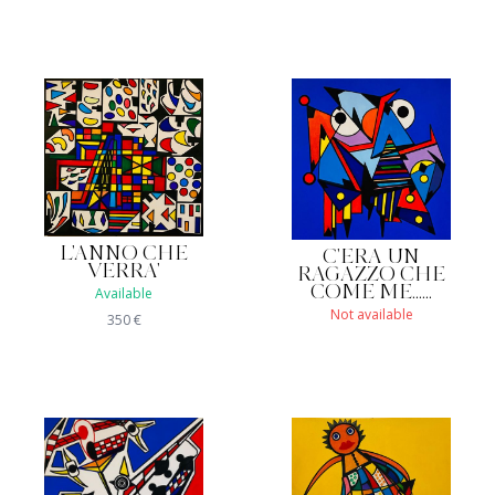
L'ANNO CHE
C'ERA UN
VERRA'
RAGAZZO CHE
COME ME......
Available
Not available
350
€