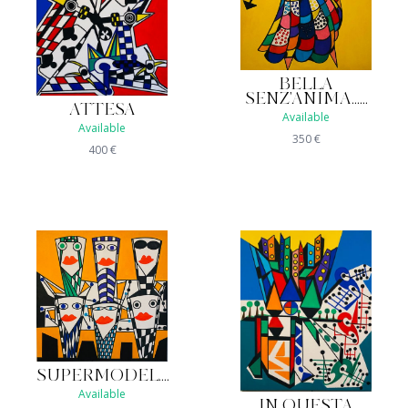
BELLA
SENZ'ANIMA......
ATTESA
Available
Available
350
€
400
€
SUPERMODEL....
Available
IN QUESTA