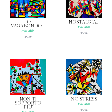
IO
NOSTALGIA....
VAGABONDO.....
Available
Available
350
€
350
€
NON TI
NO STRESS
SOPPORTO
Available
PIU'
350
€