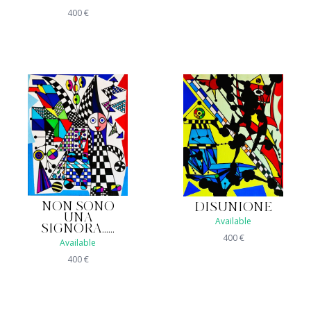
400
€
NON SONO
DISUNIONE
UNA
Available
SIGNORA......
400
€
Available
400
€