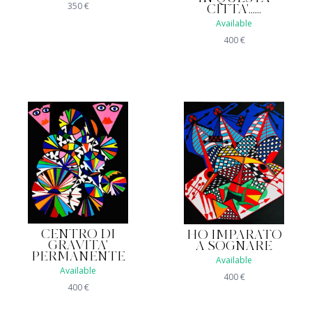
350
€
CITTA'......
Available
400
€
CENTRO DI
HO IMPARATO
GRAVITA'
A SOGNARE
PERMANENTE
Available
Available
400
€
400
€