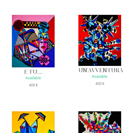
UN'AVVENTURA
E TU......
Available
Available
400
€
400
€