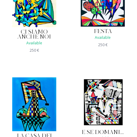
FESTA
CI SIAMO
ANCHE NOI
Available
Available
250
€
250
€
E SE DOMANI....
LA CASA DEI