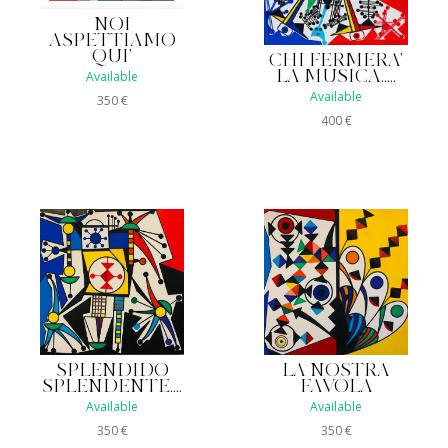
NOI
ASPETTIAMO
QUI'
CHI FERMERA'
LA MUSICA.....
Available
Available
350
€
400
€
SPLENDIDO
LA NOSTRA
SPLENDENTE....
FAVOLA
Available
Available
350
€
350
€