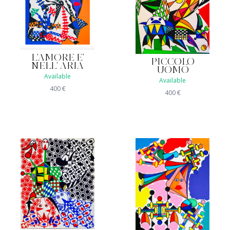
L'AMORE E'
PICCOLO
NELL' ARIA
UOMO
Available
Available
400
€
400
€