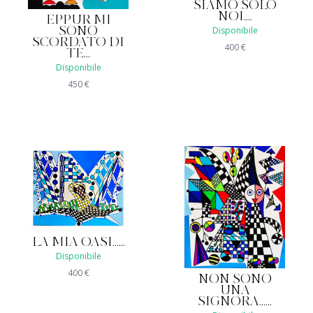
SIAMO SOLO
NOI....
EPPUR MI
Disponibile
SONO
SCORDATO DI
400
€
TE...
Disponibile
450
€
LA MIA OASI......
Disponibile
400
€
NON SONO
UNA
SIGNORA......