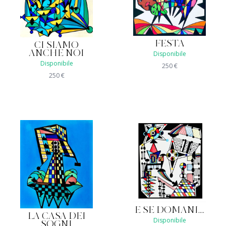
FESTA
CI SIAMO
ANCHE NOI
Disponibile
Disponibile
250
€
250
€
E SE DOMANI....
LA CASA DEI
Disponibile
SOGNI