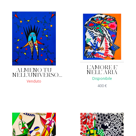
L'AMORE E'
ALMENO TU
NELL' ARIA
NELL'UNIVERSO....
Disponibile
Venduto
400
€