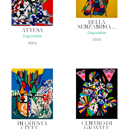
BELLA
SENZ'ANIMA......
ATTESA
Disponibile
Disponibile
350
€
400
€
CENTRO DI
IN QUESTA
GRAVITA'
CITTA'......