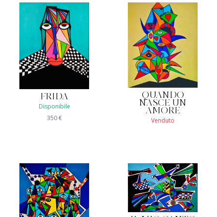
QUANDO
FRIDA
NASCE UN
Disponibile
AMORE
350
€
Venduto