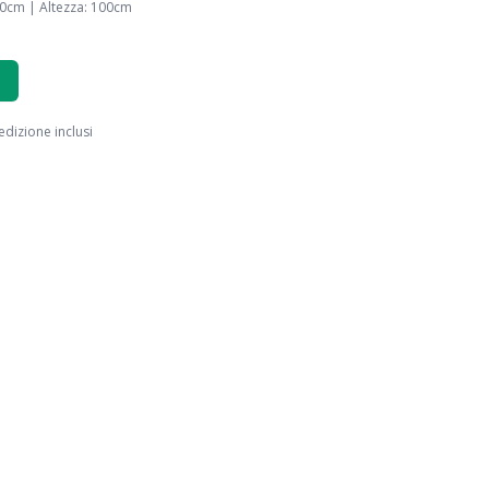
0
cm |
Altezza
:
100
cm
edizione inclusi