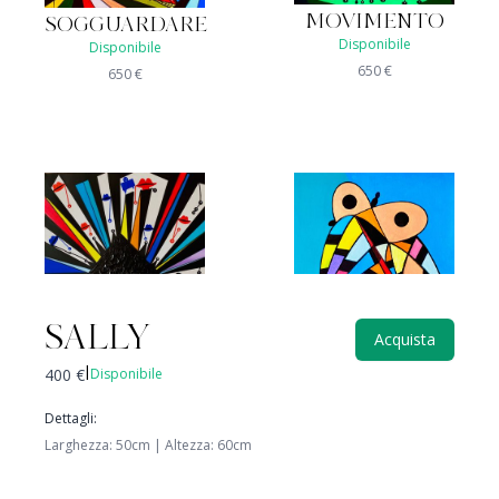
MOVIMENTO
SOGGUARDARE
Disponibile
Disponibile
650
€
650
€
SALLY
Acquista
400
€
Disponibile
|
CIVETTONA
CELATO
Disponibile
Dettagli
:
Venduto
350
€
Larghezza
:
50
cm |
Altezza
:
60
cm