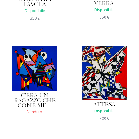
VERRA'
FAVOLA
Disponibile
Disponibile
350
€
350
€
C'ERA UN
RAGAZZO CHE
ATTESA
COME ME......
Disponibile
Venduto
400
€