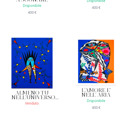
A SOGNARE
Disponibile
Disponibile
400
€
400
€
L'AMORE E'
ALMENO TU
NELL' ARIA
NELL'UNIVERSO....
Disponibile
Venduto
400
€