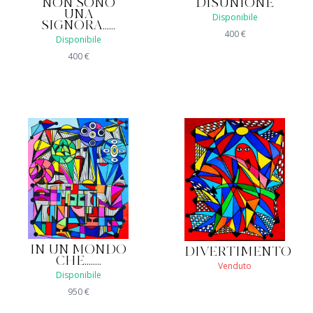
NON SONO
DISUNIONE
UNA
Disponibile
SIGNORA......
400
€
Disponibile
400
€
IN UN MONDO
DIVERTIMENTO
CHE........
Venduto
Disponibile
950
€