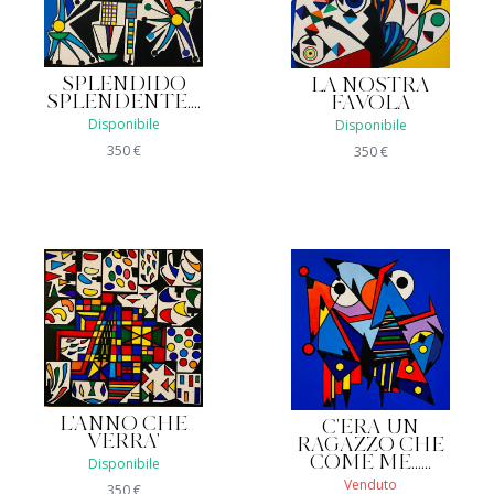
SPLENDIDO
LA NOSTRA
SPLENDENTE....
FAVOLA
Disponibile
Disponibile
350
€
350
€
L'ANNO CHE
C'ERA UN
VERRA'
RAGAZZO CHE
COME ME......
Disponibile
Venduto
350
€