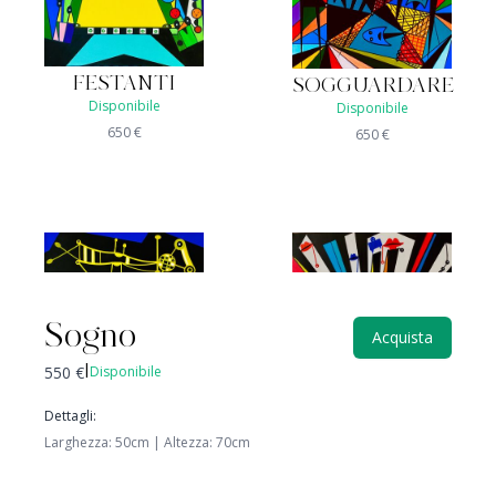
FESTANTI
SOGGUARDARE
Disponibile
Disponibile
650
€
650
€
Sogno
Acquista
550
€
Disponibile
|
Dettagli
:
Larghezza
:
50
cm |
Altezza
:
70
cm
CELATO
MOVIMENTO
Venduto
Disponibile