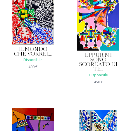
IL MONDO
CHE VORREI....
EPPUR MI
Disponibile
SONO
SCORDATO DI
400
€
TE...
Disponibile
450
€