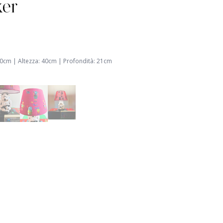
ker
0
cm |
Altezza
:
40
cm
|
Profondità
:
21
cm