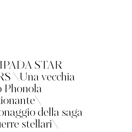
PADA STAR
S \Una vecchia
o Phonola
ionante\
onaggio della saga
erre stellari\