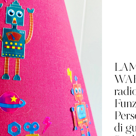
LAM
WAR
radi
Funz
Pers
di gu