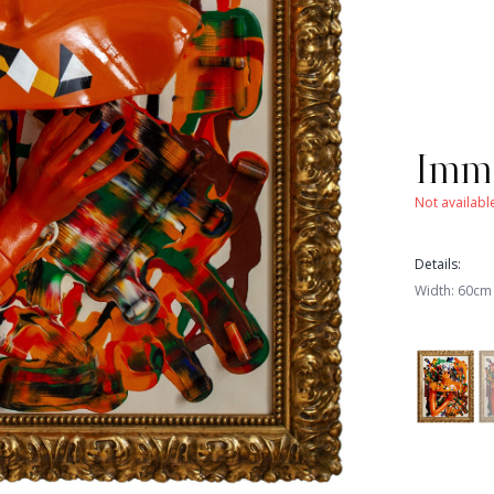
Imm
Not availabl
Details
:
Width
:
60
cm