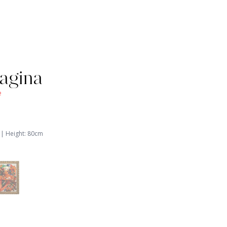
agina
e
 |
Height
:
80
cm